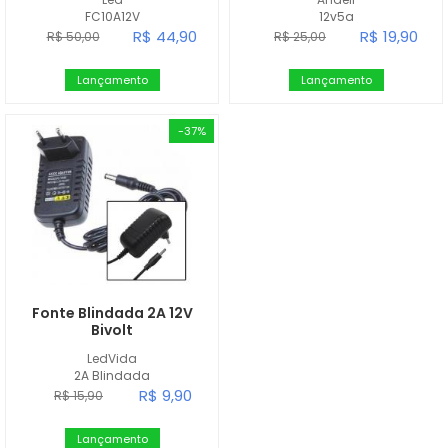
FC10A12V
12v5a
R$ 44,90
R$ 19,90
R$ 50,00
R$ 25,00
Lançamento
Lançamento
-37%
Fonte Blindada 2A 12V
Bivolt
LedVida
2A Blindada
R$ 9,90
R$ 15,90
Lançamento