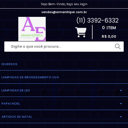
Seja Bem-Vindo, faça seu login
vendas@armanihiper.com.br
(11) 3392-6332
0
ITEM
R$ 0,00
DIVERSOS
LAMPADAS DE BRONZEAMENTO UVA
LAMPADAS DE LED
PAPAI NOEL
LAMPADA ELETRONICA
ARTIGOS DE NATAL
INFLAVEL
LAMPADA MILHO