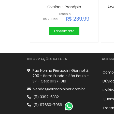
Ovelha - Presépio
Árv
Presépio
R$ 239,99
R$ 299,99
Lançamento
INFORMAÇÕES DA LOJA
ACESS
Rua Norma Pieruccini Giannotti,
Como
200 - Barra Funda - São Paulo -
SP - Cep: 01137-010
Dúvid
vendas@armanihiper.com.br
Políti
(11) 3392-6332
Quem
(11) 97650-7056
Troca