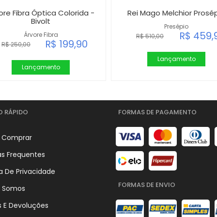
ore Fibra Óptica Colorida -
Rei Mago Melchior Prosé
Bivolt
Presépio
R$ 459,
Árvore Fibra
R$ 510,00
R$ 199,90
R$ 250,00
Lançamento
Lançamento
O RÁPIDO
FORMAS DE PAGAMENTO
 Comprar
as Frequentes
ca De Privacidade
FORMAS DE ENVIO
 Somos
s E Devoluções