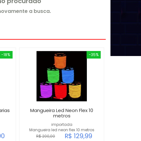
rmo procurado
 novamente a busca.
-18%
-35%
rias
Mangueira Led Neon Flex 10
metros
importada
Mangueira led neon flex 10 metros
90
R$ 129,99
R$ 200,00