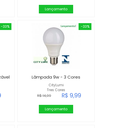
Lançamento
-33%
-33%
zável
Lâmpada 9w - 3 Cores
CityLumi
Tres Cores
9
R$ 9,99
R$ 14,99
Lançamento