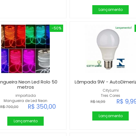
Lançamento
-50%
ngueira Neon Led Rolo 50
Lâmpada 9W - AutoDimeri
metros
CityLumi
importada
Tres Cores
R$ 9,9
Mangueira de Led Neon
R$ 14,99
R$ 350,00
R$ 700,00
Lançamento
Lançamento