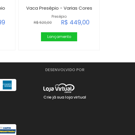
pio
Vaca Presépio - Varias Cores
Presépio
99
R$ 449,00
R$ 520,00
Lançamento
DESENVOLVIDO POR
Crie já sua loja virtual