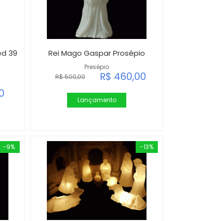
ed 39
Rei Mago Gaspar Prosépio
Presépio
R$ 460,00
R$ 500,00
0
Lançamento
-9%
-13%