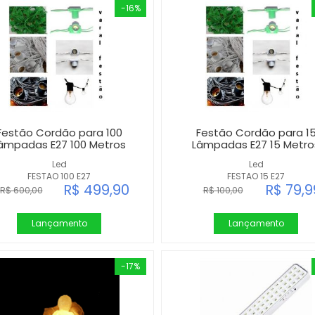
-16%
Festão Cordão para 100
Festão Cordão para 1
âmpadas E27 100 Metros
Lâmpadas E27 15 Metro
Led
Led
FESTAO 100 E27
FESTAO 15 E27
R$ 499,90
R$ 79,9
R$ 600,00
R$ 100,00
Lançamento
Lançamento
-17%