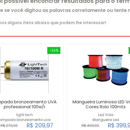
oi possível encontrar resultados para o te
ue se você digitou as palavras corretamente ou tente
s alguns itens abaixo que podem lhe interessar!
-24%
mpada bronzeamento UVA
Mangueira Luminosa LED Va
professional 100w/r
Cores Rolo 100mts
light tech
Led Vida
lampada bronzeamento uva
Mangueira Led
R$ 209,97
R$ 399,
R$ 279,00
R$ 490,90