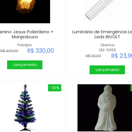
enino Jesus Polietileno +
Luminária de Emergência L
Manjedoura
Leds BIVOLT
Presépio
Obenlux
R$ 330,00
OLE-5555
R$ 400,00
R$ 23,9
R$ 30,00
Lançamento
Lançamento
-20%