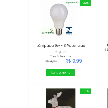
-33%
Lâmpada 9w - 3 Potencias
L
CityLumi
Tres Potencias
R$ 9,99
R$ 14,99
Lançamento
-18%