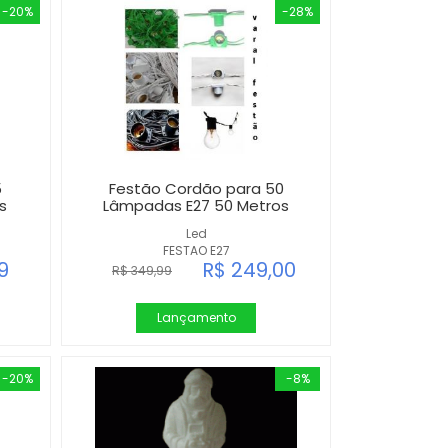
-20%
-28%
5
Festão Cordão para 50
s
Lâmpadas E27 50 Metros
Led
FESTAO E27
9
R$ 249,00
R$ 349,99
Lançamento
-20%
-8%