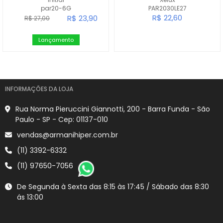
par20-6G
PAR2030LE27
R$ 22,60
R$ 23,90
R$ 27,00
Lançamento
INFORMAÇÕES DA LOJA
Rua Norma Pieruccini Giannotti, 200 - Barra Funda - São
Paulo - SP - Cep: 01137-010
vendas@armanihiper.com.br
(11) 3392-6332
(11) 97650-7056
De Segunda à Sexta das 8:15 às 17:45 / Sábado das 8:30
ás 13:00