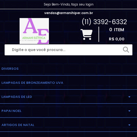
Seja Bem-Vindo, faça seu login
vendas@armanihiper.com.br
(11) 3392-6332
0
ITEM
R$ 0,00
DIVERSOS
LAMPADAS DE BRONZEAMENTO UVA
LAMPADAS DE LED
PAPAI NOEL
LAMPADA ELETRONICA
ARTIGOS DE NATAL
INFLAVEL
LAMPADA MILHO