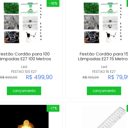
-16%
Festão Cordão para 100
Festão Cordão para 1
âmpadas E27 100 Metros
Lâmpadas E27 15 Metro
Led
Led
FESTAO 100 E27
FESTAO 15 E27
R$ 499,90
R$ 79,9
R$ 600,00
R$ 100,00
Lançamento
Lançamento
-17%