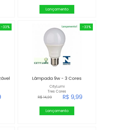
Lançamento
-33%
-33%
zável
Lâmpada 9w - 3 Cores
CityLumi
Tres Cores
9
R$ 9,99
R$ 14,99
Lançamento