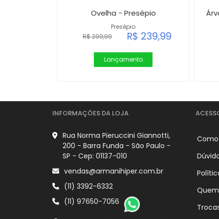
Ovelha - Presépio
Árv
Presépio
R$ 239,99
R$ 299,99
Lançamento
INFORMAÇÕES DA LOJA
ACESS
Rua Norma Pieruccini Giannotti,
Como
200 - Barra Funda - São Paulo -
SP - Cep: 01137-010
Dúvid
vendas@armanihiper.com.br
Políti
(11) 3392-6332
Quem
(11) 97650-7056
Troca