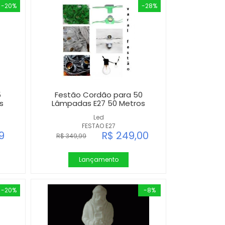
-20%
-28%
5
Festão Cordão para 50
s
Lâmpadas E27 50 Metros
Led
FESTAO E27
9
R$ 249,00
R$ 349,99
Lançamento
-20%
-8%