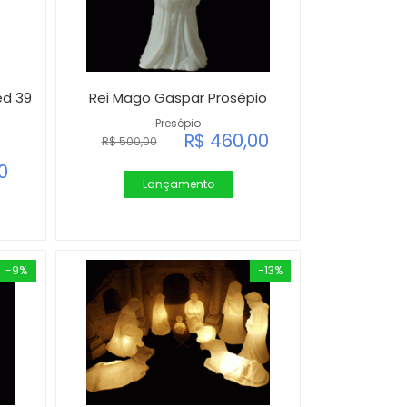
ed 39
Rei Mago Gaspar Prosépio
Presépio
R$ 460,00
R$ 500,00
0
Lançamento
-9%
-13%