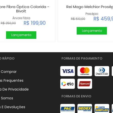
ore Fibra Óptica Colorida -
Rei Mago Melchior Prosé
Bivolt
Presépio
R$ 459,
Árvore Fibra
R$ 510,00
R$ 199,90
R$ 250,00
Lançamento
Lançamento
O RÁPIDO
FORMAS DE PAGAMENTO
 Comprar
as Frequentes
ca De Privacidade
FORMAS DE ENVIO
 Somos
s E Devoluções