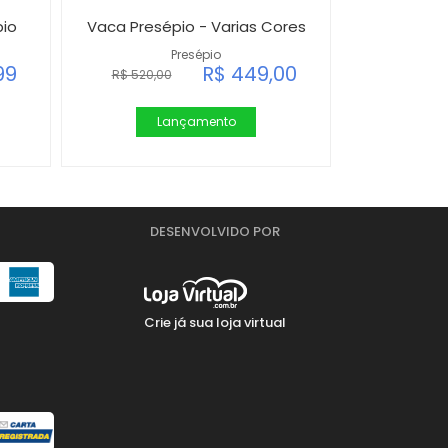
pio
Vaca Presépio - Varias Cores
Presépio
99
R$ 449,00
R$ 520,00
Lançamento
DESENVOLVIDO POR
Crie já sua loja virtual