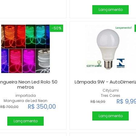
Lançamento
-50%
ngueira Neon Led Rolo 50
Lâmpada 9W - AutoDimeri
metros
CityLumi
importada
Tres Cores
R$ 9,9
Mangueira de Led Neon
R$ 14,99
R$ 350,00
R$ 700,00
Lançamento
Lançamento