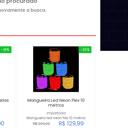
rmo procurado
 novamente a busca.
-18%
-35%
rias
Mangueira Led Neon Flex 10
metros
importada
Mangueira led neon flex 10 metros
90
R$ 129,99
R$ 200,00