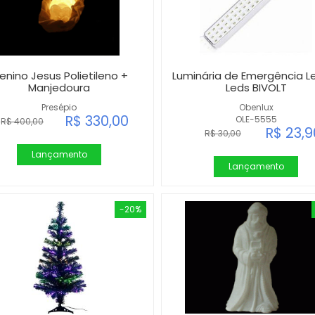
enino Jesus Polietileno +
Luminária de Emergência L
Manjedoura
Leds BIVOLT
Presépio
Obenlux
R$ 330,00
OLE-5555
R$ 400,00
R$ 23,9
R$ 30,00
Lançamento
Lançamento
-20%