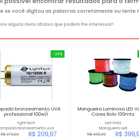
oi possível encontrar resultados para o te
ue se você digitou as palavras corretamente ou tente
s alguns itens abaixo que podem lhe interessar!
-24%
mpada bronzeamento UVA
Mangueira Luminosa LED Va
professional 100w/r
Cores Rolo 100mts
light tech
Led Vida
lampada bronzeamento uva
Mangueira Led
R$ 209,97
R$ 399,
R$ 279,00
R$ 490,90