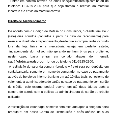
- Entrar em contato através do email
sac@eletricarealsp.com.br
ou do
telefone: 11-3225-2300 para que seja tratado o reenvio do material
incorreto e o envio do material correto.
Direito de Arrependimento
De acordo com o Código de Defesa do Consumidor, o cliente tem até 7
(sete) dias corridos (contados a partir da data do recebimento) para
exercer o direito de arrependimento, desde que a compra tenha ocorrido
fora da loja fisica e a mercadoria esteja em perfeito estado,
independente do motivo, não gerando nenhum ônus para o cliente,
neste caso, basta entrar em contato através do email:
sac@eletricarealsp.com.br
ou do telefone 011-3225-2300.
A restituição do valor da compra (produto + frete) será por depósito em
conta bancária, somente em nome do comprador, no caso do pagamento
através de boleto ou Internet banking em até 10 dias úteis, ou, estorno do
valor junto à administradora de cartão no caso de pagamento com cartão
de crédito, este estorno poderá ocorrer em até duas faturas após a
compra de acordo com a política da administradora do cartão de crédito
utilizado.
A restituição do valor pago, somente será efetuada após a chegada do(s)
produto(s) em nosso Centro de Distribuição e após análise de suas