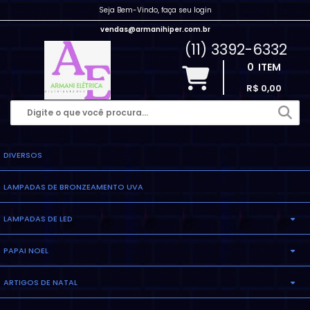
Seja Bem-Vindo, faça seu login
vendas@armanihiper.com.br
(11) 3392-6332
0
ITEM
R$ 0,00
DIVERSOS
LAMPADAS DE BRONZEAMENTO UVA
LAMPADAS DE LED
PAPAI NOEL
LAMPADA ELETRONICA
ARTIGOS DE NATAL
INFLAVEL
LAMPADA MILHO