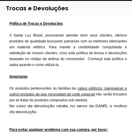
COMETA DE LED
LAMPADA PAR30
Trocas e Devoluções
RENAS DE LED
MR16
Política de Trocas e Devoluções
ESTRELA DE LED
TUBULAR
A Santa Luz Brasil, procurando atender bem seus clientes, oferece
produtos de qualidade buscando parcerias com os melhores fabricantes
PISCA
LUZ NEGRA
em material elétrico. Para manter a credibilidade conquistada e
satisfação de nossos clientes, criou esta política de trocas e devoluções
LUMINÁRIAS
baseada no código de defesa do consumidor. Conheça esta política e
saiba quando e como utilizá-la.
PAR20
Importante
TUBO DE LED
Os produtos pertencentes às famílias de
cabos elétricos, mangueiras e
outros produtos de que necessitam de corte especial
não serão trocados
PAPAI NOEL
por se tratar de produtos comprados sob medida.
No caso de devolução relate, no verso do DANFE, o motivo
da devolução.
LAMPADA BLUETOOTH
LAMPADA BULBO
Para evitar qualquer problema com sua compra, por favor: