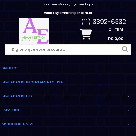
Seja Bem-Vindo, faça seu login
vendas@armanihiper.com.br
(11) 3392-6332
0
ITEM
R$ 0,00
DIVERSOS
LAMPADAS DE BRONZEAMENTO UVA
LAMPADAS DE LED
PAPAI NOEL
LAMPADA ELETRONICA
ARTIGOS DE NATAL
INFLAVEL
LAMPADA MILHO