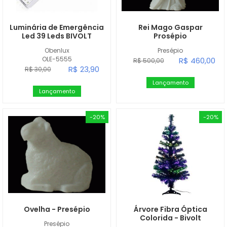
Luminária de Emergência
Rei Mago Gaspar
Led 39 Leds BIVOLT
Prosépio
Obenlux
Presépio
OLE-5555
R$ 460,00
R$ 500,00
R$ 23,90
R$ 30,00
Lançamento
Lançamento
-20%
-20%
Ovelha - Presépio
Árvore Fibra Óptica
Colorida - Bivolt
Presépio