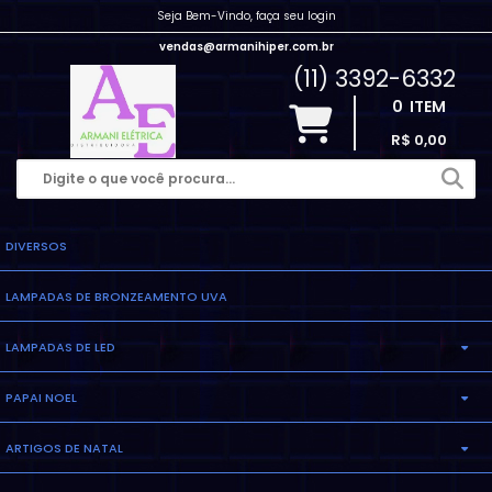
Seja Bem-Vindo, faça seu login
vendas@armanihiper.com.br
(11) 3392-6332
0
ITEM
R$ 0,00
DIVERSOS
LAMPADAS DE BRONZEAMENTO UVA
LAMPADAS DE LED
PAPAI NOEL
LAMPADA ELETRONICA
ARTIGOS DE NATAL
INFLAVEL
LAMPADA MILHO