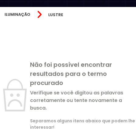
COMETA DE LED
LAMPADA PAR30
ILUMINAÇÃO
LUSTRE
RENAS DE LED
MR16
ESTRELA DE LED
TUBULAR
PISCA
LUZ NEGRA
LUMINÁRIAS
Não foi possível encontrar
resultados para o termo
PAR20
procurado
TUBO DE LED
Verifique se você digitou as palavras
corretamente ou tente novamente a
PAPAI NOEL
busca.
LAMPADA BLUETOOTH
Separamos alguns itens abaixo que podem lhe
interessar!
LAMPADA BULBO