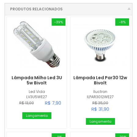
PRODUTOS RELACIONADOS
-39%
-8%
Lâmpada Milho Led 3U
Lâmpada Led Par30 12w
5w Bivolt
Bivolt
Led Vida
Iluctron
LV3U5WE27
ILPAR3012WE27
R$ 7,90
R$ 13,00
R$ 35,00
R$ 31,90
Lançamento
Lançamento
-9%
-29%