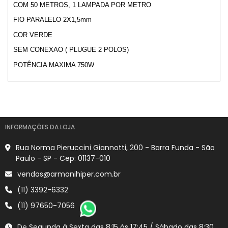
COM 50 METROS, 1 LAMPADA POR METRO
FIO PARALELO 2X1,5mm
COR VERDE
SEM CONEXAO ( PLUGUE 2 POLOS)
POTÊNCIA MAXIMA 750W
INFORMAÇÕES DA LOJA
Rua Norma Pieruccini Giannotti, 200 - Barra Funda - São
Paulo - SP - Cep: 01137-010
vendas@armanihiper.com.br
(11) 3392-6332
(11) 97650-7056
De Segunda à Sexta das 8:15 às 17:45 / Sábado das 8:30