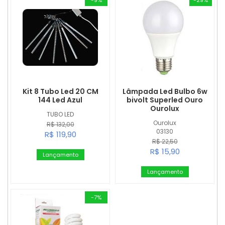
Kit 8 Tubo Led 20 CM
Lâmpada Led Bulbo 6w
144 Led Azul
bivolt Superled Ouro
Ourolux
TUBO LED
Ourolux
R$ 132,00
03130
R$ 119,90
R$ 22,50
R$ 15,90
Lançamento
Lançamento
-7%