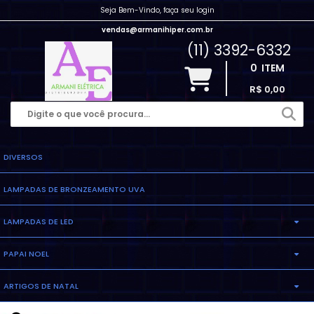
Seja Bem-Vindo, faça seu login
vendas@armanihiper.com.br
(11) 3392-6332
0
ITEM
R$ 0,00
DIVERSOS
LAMPADAS DE BRONZEAMENTO UVA
LAMPADAS DE LED
PAPAI NOEL
LAMPADA ELETRONICA
ARTIGOS DE NATAL
INFLAVEL
LAMPADA MILHO