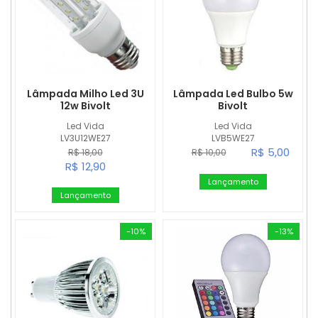
Lâmpada Milho Led 3U
Lâmpada Led Bulbo 5w
12w Bivolt
Bivolt
Led Vida
Led Vida
LV3U12WE27
LVB5WE27
R$ 5,00
R$ 18,00
R$ 10,00
R$ 12,90
Lançamento
Lançamento
-10%
-13%