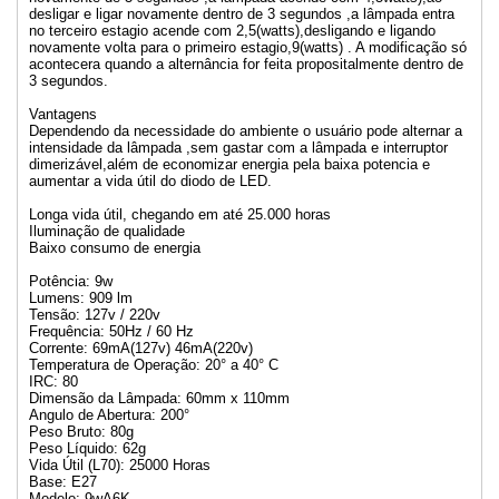
desligar e ligar novamente dentro de 3 segundos ,a lâmpada entra
no terceiro estagio acende com 2,5(watts),desligando e ligando
novamente volta para o primeiro estagio,9(watts) . A modificação só
acontecera quando a alternância for feita propositalmente dentro de
3 segundos.
Vantagens
Dependendo da necessidade do ambiente o usuário pode alternar a
intensidade da lâmpada ,sem gastar com a lâmpada e interruptor
dimerizável,além de economizar energia pela baixa potencia e
aumentar a vida útil do diodo de LED.
Longa vida útil, chegando em até 25.000 horas
Iluminação de qualidade
Baixo consumo de energia
Potência: 9w
Lumens: 909 lm
Tensão: 127v / 220v
Frequência: 50Hz / 60 Hz
Corrente: 69mA(127v) 46mA(220v)
Temperatura de Operação: 20° a 40° C
IRC: 80
Dimensão da Lâmpada: 60mm x 110mm
Angulo de Abertura: 200°
Peso Bruto: 80g
Peso Líquido: 62g
Vida Útil (L70): 25000 Horas
Base: E27
Modelo: 9wA6K