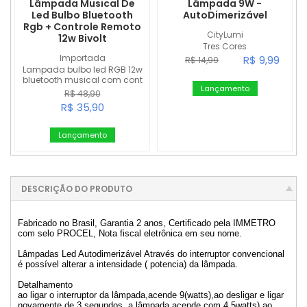
Lâmpada Musical De
Lâmpada 9W -
Led Bulbo Bluetooth
AutoDimerizável
Rgb + Controle Remoto
CityLumi
12w Bivolt
Tres Cores
Importada
R$ 9,99
R$ 14,99
Lampada bulbo led RGB 12w
bluetooth musical com cont
Lançamento
role
R$ 48,90
R$ 35,90
Lançamento
DESCRIÇÃO DO PRODUTO
Fabricado no Brasil, Garantia 2 anos, Certificado pela IMMETRO
com selo PROCEL, Nota fiscal eletrônica em seu nome.
Lâmpadas Led Autodimerizável Através do interruptor convencional
é possível alterar a intensidade ( potencia) da lâmpada.
Detalhamento
ao ligar o interruptor da lâmpada,acende 9(watts),ao desligar e ligar
novamente de 3 segundos ,a lâmpada acende com 4,5watts),ao