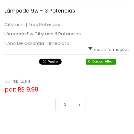
Lâmpada 9w - 3 Potencias
CityLumi |
Tres Potencias
Lâmpada 9w CityLumi 3 Potencias
1 Ano De Garantia |
Imediata
mais informações
Compartilhar
de: R$
14,99
por: R$
9,99
-
+