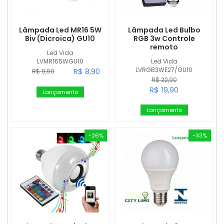
Lâmpada Led MR16 5W
Lâmpada Led Bulbo
Biv (Dicroica) GU10
RGB 3w Controle
remoto
Led Vida
LVMR165WGU10
Led Vida
LVRGB3WE27/GU10
R$ 8,90
R$ 9,90
R$ 22,90
R$ 19,90
Lançamento
Lançamento
-26%
-33%