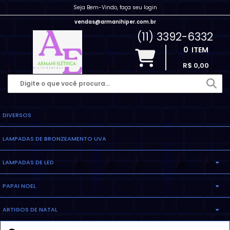
Seja Bem-Vindo, faça seu login
vendas@armanihiper.com.br
(11) 3392-6332
0
ITEM
R$ 0,00
DIVERSOS
LAMPADAS DE BRONZEAMENTO UVA
LAMPADAS DE LED
PAPAI NOEL
LAMPADA ELETRONICA
ARTIGOS DE NATAL
INFLAVEL
LAMPADA MILHO