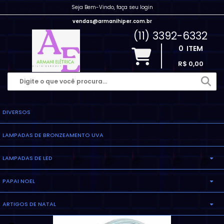
Seja Bem-Vindo, faça seu login
vendas@armanihiper.com.br
(11) 3392-6332
0
ITEM
R$ 0,00
DIVERSOS
LAMPADAS DE BRONZEAMENTO UVA
LAMPADAS DE LED
PAPAI NOEL
LAMPADA ELETRONICA
ARTIGOS DE NATAL
INFLAVEL
LAMPADA MILHO