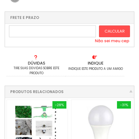
1x sem juros de R$ 22,60
.
.
.
.
.
.
.
.
.
.
FRETE E PRAZO
.
CALCULAR
Não sei meu cep
DÚVIDAS
INDIQUE
TIRE SUAS DÚVIDAS SOBRE ESTE
INDIQUE ESTE PRODUTO A UM AMIGO
PRODUTO
PRODUTOS RELACIONADOS
-28%
-31%