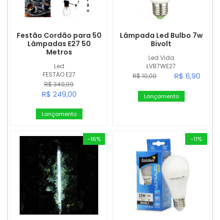
Festão Cordão para 50
Lâmpada Led Bulbo 7w
Lâmpadas E27 50
Bivolt
Metros
Led Vida
Led
LVB7WE27
FESTAO E27
R$ 6,90
R$ 10,00
R$ 349,99
R$ 249,00
Lançamento
Lançamento
-16%
-11%