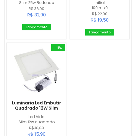
Slim 25w Redondo
Initial
100lm x9
R$ 36,90
R$ 22,90
R$ 32,90
R$ 19,50
Lançamento
Lançamento
-11%
Luminaria Led Embutir
Quadrado 12W Slim
Led Vida
Slim 12w quadrado
R$ 18,00
R$ 15,90