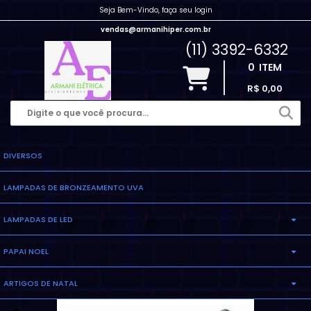
Seja Bem-Vindo, faça seu login
vendas@armanihiper.com.br
(11) 3392-6332
0
ITEM
R$ 0,00
DIVERSOS
LAMPADAS DE BRONZEAMENTO UVA
LAMPADAS DE LED
PAPAI NOEL
LAMPADA ELETRONICA
ARTIGOS DE NATAL
INFLAVEL
LAMPADA MILHO