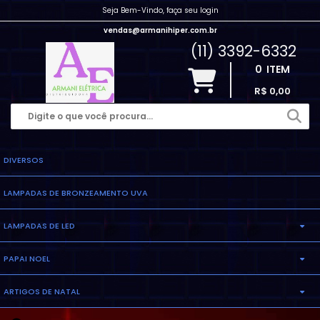
Seja Bem-Vindo, faça seu login
vendas@armanihiper.com.br
(11) 3392-6332
0
ITEM
R$ 0,00
DIVERSOS
LAMPADAS DE BRONZEAMENTO UVA
LAMPADAS DE LED
PAPAI NOEL
LAMPADA ELETRONICA
ARTIGOS DE NATAL
INFLAVEL
LAMPADA MILHO