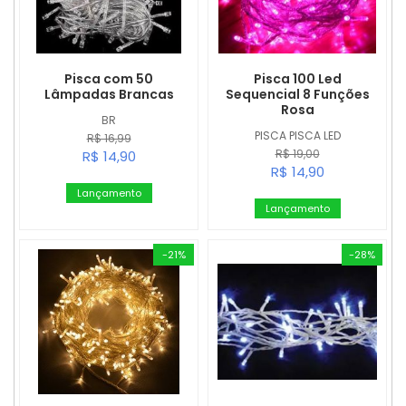
Pisca com 50
Pisca 100 Led
Lâmpadas Brancas
Sequencial 8 Funções
Rosa
BR
PISCA PISCA LED
R$ 16,99
R$ 19,00
R$ 14,90
R$ 14,90
Lançamento
Lançamento
-21%
-28%