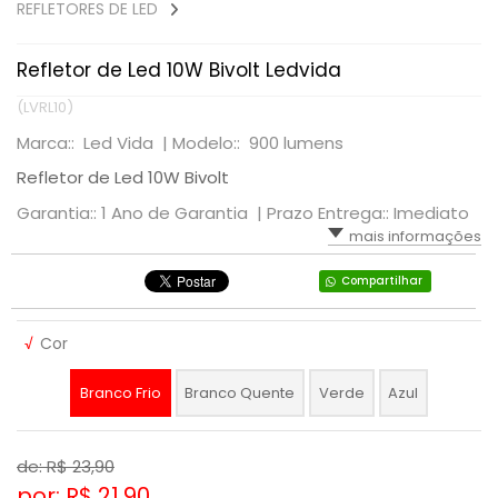
REFLETORES DE LED
Refletor de Led 10W Bivolt Ledvida
(LVRL10)
Marca:: Led Vida |
Modelo:: 900 lumens
Refletor de Led 10W Bivolt
Garantia:: 1 Ano de Garantia |
Prazo Entrega:: Imediato
mais informações
Compartilhar
√
Cor
Branco Frio
Branco Quente
Verde
Azul
de: R$
23,90
por: R$
21,90