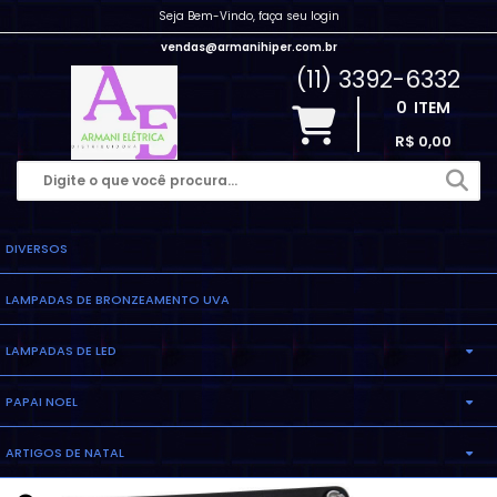
Seja Bem-Vindo, faça seu login
vendas@armanihiper.com.br
(11) 3392-6332
0
ITEM
R$ 0,00
DIVERSOS
LAMPADAS DE BRONZEAMENTO UVA
LAMPADAS DE LED
PAPAI NOEL
LAMPADA ELETRONICA
ARTIGOS DE NATAL
INFLAVEL
LAMPADA MILHO