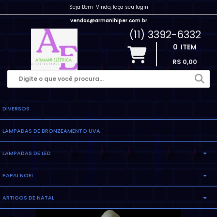
Seja Bem-Vindo, faça seu login
vendas@armanihiper.com.br
(11) 3392-6332
0
ITEM
R$ 0,00
DIVERSOS
LAMPADAS DE BRONZEAMENTO UVA
LAMPADAS DE LED
PAPAI NOEL
LAMPADA ELETRONICA
ARTIGOS DE NATAL
INFLAVEL
LAMPADA MILHO