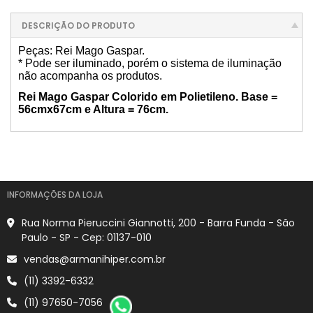
DESCRIÇÃO DO PRODUTO
Peças: Rei Mago Gaspar.
* Pode ser iluminado, porém o sistema de iluminação
não acompanha os produtos.
Rei Mago Gaspar Colorido em Polietileno. Base =
56cmx67cm e Altura = 76cm.
INFORMAÇÕES DA LOJA
Rua Norma Pieruccini Giannotti, 200 - Barra Funda - São
Paulo - SP - Cep: 01137-010
vendas@armanihiper.com.br
(11) 3392-6332
(11) 97650-7056