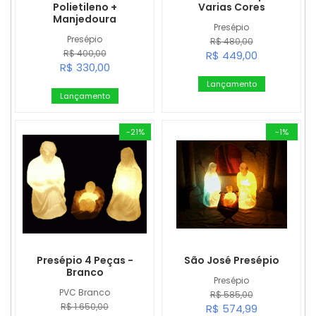
Polietileno +
Varias Cores
Manjedoura
Presépio
Presépio
R$ 480,00
R$ 400,00
R$ 449,00
R$ 330,00
Lançamento
Lançamento
-21%
-1%
Presépio 4 Peças -
São José Presépio
Branco
Presépio
PVC Branco
R$ 585,00
R$ 1.650,00
R$ 574,99