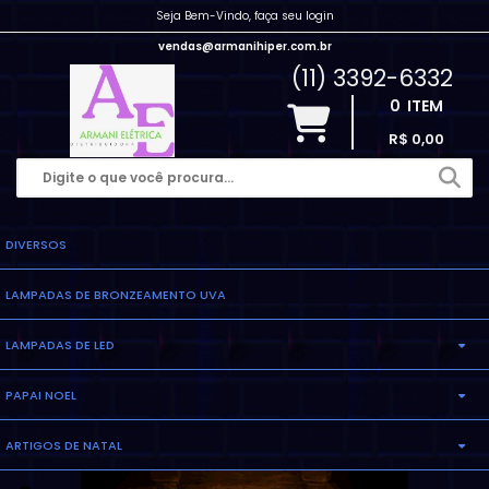
Seja Bem-Vindo, faça seu login
vendas@armanihiper.com.br
(11) 3392-6332
0
ITEM
R$ 0,00
DIVERSOS
LAMPADAS DE BRONZEAMENTO UVA
LAMPADAS DE LED
PAPAI NOEL
LAMPADA ELETRONICA
ARTIGOS DE NATAL
INFLAVEL
LAMPADA MILHO